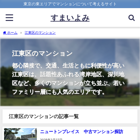
東京の東エリアでマンションについて考えるサイト
すまいよみ
ホーム
江東区のマンション
江東区のマンション
都心隣接で、交通、生活ともに利便性が高い
江東区は、話題性あふれる湾岸地区、深川地
区など、多くのマンションが立ち並ぶ、若い
ファミリー層にも人気のエリアです。
江東区のマンションの記事一覧
ニュートンプレイス 中古マンション探訪
2025年2月27日