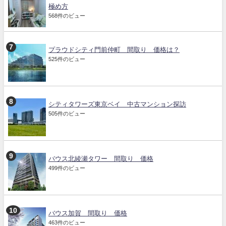
極め方
568件のビュー
プラウドシティ門前仲町 間取り 価格は？
525件のビュー
シティタワーズ東京ベイ 中古マンション探訪
505件のビュー
バウス北綾瀬タワー 間取り 価格
499件のビュー
バウス加賀 間取り 価格
463件のビュー