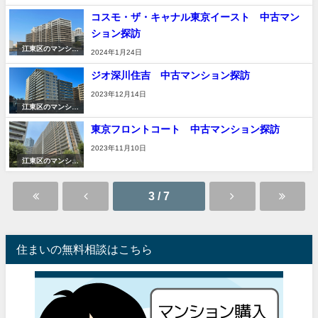
ン
コスモ・ザ・キャナル東京イースト 中古マン
ション探訪
江東区のマンショ
2024年1月24日
ン
ジオ深川住吉 中古マンション探訪
2023年12月14日
江東区のマンショ
ン
東京フロントコート 中古マンション探訪
2023年11月10日
江東区のマンショ
ン
3 / 7
住まいの無料相談はこちら