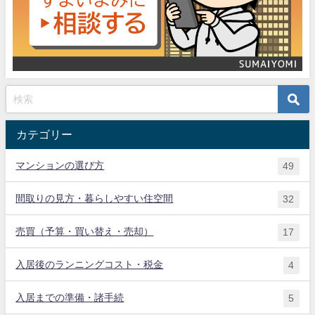
カテゴリー
マンションの選び方
49
間取りの見方・暮らしやすい住空間
32
売買（予算・買い替え・売却）
17
入居後のランニングコスト・税金
4
入居までの準備・諸手続
5