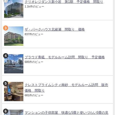
クリオレジダンス新小岩 第1期 予定価格 間取り
1.1k件のビュー
ザ・パークハウス北綾瀬 間取り 価格
837件のビュー
プラウド青砥 モデルルーム訪問 間取り 予定価格
685件のビュー
クレストプライムシティ南砂 モデルルーム訪問 販売
価格 間取り
681件のビュー
マンションの子供部屋 快適な5畳と使いづらい5畳の見