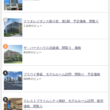
クリオレジダンス新小岩 第1期 予定価格 間取り
1.1k件のビュー
ザ・パークハウス北綾瀬 間取り 価格
841件のビュー
プラウド青砥 モデルルーム訪問 間取り 予定価格
669件のビュー
クレストプライムシティ南砂 モデルルーム訪問 販売
価格 間取り