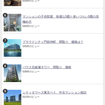
654件のビュー
マンションの子供部屋 快適な5畳と使いづらい5畳の見
極め方
560件のビュー
プラウドシティ門前仲町 間取り 価格は？
545件のビュー
バウス北綾瀬タワー 間取り 価格
508件のビュー
シティタワーズ東京ベイ 中古マンション探訪
501件のビュー