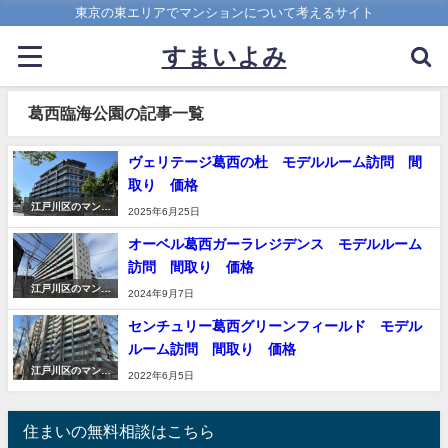
東京の東エリアでマンションについて考えるサイト
すまいよみ
葛西臨海公園の記事一覧
ヴェリテージ葛西の杜 モデルルーム訪問 間
取り 価格
江戸川区のマンシ
2025年6月25日
ョン
オーベル葛西ガーラレジデンス モデルルーム
訪問 間取り 価格
江戸川区のマンシ
2024年9月7日
ョン
センチュリー葛西グリーンフィールド モデル
ルーム訪問 間取り 価格
江戸川区のマンシ
2022年6月5日
ョン
住まいの無料相談はこちら