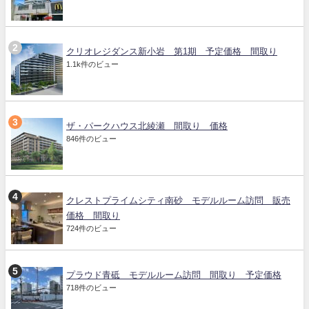
クリオレジダンス新小岩 第1期 予定価格 間取り
1.1k件のビュー
ザ・パークハウス北綾瀬 間取り 価格
846件のビュー
クレストプライムシティ南砂 モデルルーム訪問 販売
価格 間取り
724件のビュー
プラウド青砥 モデルルーム訪問 間取り 予定価格
718件のビュー