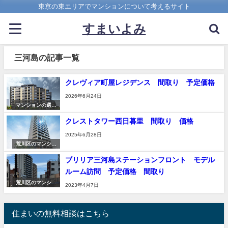
東京の東エリアでマンションについて考えるサイト
すまいよみ
三河島の記事一覧
クレヴィア町屋レジデンス 間取り 予定価格
2026年6月24日
マンションの選び
方
クレストタワー西日暮里 間取り 価格
2025年6月28日
荒川区のマンショ
ン
ブリリア三河島ステーションフロント モデル
ルーム訪問 予定価格 間取り
荒川区のマンショ
2023年4月7日
ン
住まいの無料相談はこちら