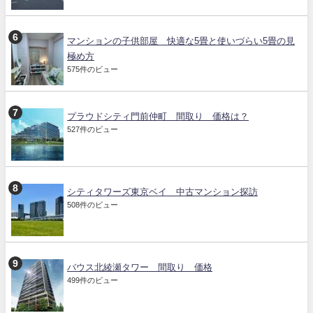
マンションの子供部屋 快適な5畳と使いづらい5畳の見
極め方
575件のビュー
プラウドシティ門前仲町 間取り 価格は？
527件のビュー
シティタワーズ東京ベイ 中古マンション探訪
508件のビュー
バウス北綾瀬タワー 間取り 価格
499件のビュー