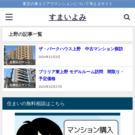
東京の東エリアでマンションについて考えるサイト
すまいよみ
上野の記事一覧
ザ・パークハウス上野 中古マンション探訪
2024年12月2日
台東区のマンショ
ン
ブリリア東上野 モデルルーム訪問 間取り・
予定価格
台東区のマンショ
2023年10月27日
ン
住まいの無料相談はこちら