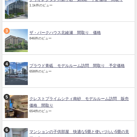
1.1k件のビュー
ザ・パークハウス北綾瀬 間取り 価格
846件のビュー
プラウド青砥 モデルルーム訪問 間取り 予定価格
658件のビュー
クレストプライムシティ南砂 モデルルーム訪問 販売
価格 間取り
654件のビュー
マンションの子供部屋 快適な5畳と使いづらい5畳の見