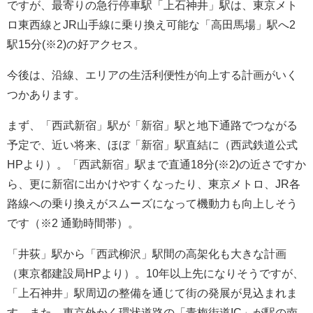
ですが、最寄りの急行停車駅「上石神井」駅は、東京メト
ロ東西線とJR山手線に乗り換え可能な「高田馬場」駅へ2
駅15分(※2)の好アクセス。
今後は、沿線、エリアの生活利便性が向上する計画がいく
つかあります。
まず、「西武新宿」駅が「新宿」駅と地下通路でつながる
予定で、近い将来、ほぼ「新宿」駅直結に（西武鉄道公式
HPより）。「西武新宿」駅まで直通18分(※2)の近さですか
ら、更に新宿に出かけやすくなったり、東京メトロ、JR各
路線への乗り換えがスムーズになって機動力も向上しそう
です（※2 通勤時間帯）。
「井荻」駅から「西武柳沢」駅間の高架化も大きな計画
（東京都建設局HPより）。10年以上先になりそうですが、
「上石神井」駅周辺の整備を通じて街の発展が見込まれま
す。また、東京外かく環状道路の「青梅街道IC」が駅の南