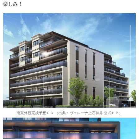
楽しみ！
南東外観完成予想ＣＧ （出典：ヴェレーナ上石神井 公式ＨＰ）