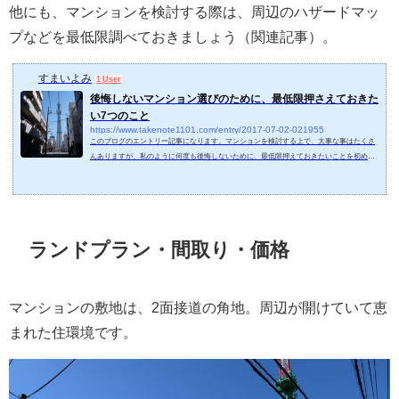
他にも、マンションを検討する際は、周辺のハザードマッ
プなどを最低限調べておきましょう（関連記事）。
すまいよみ
1 User
後悔しないマンション選びのために、最低限押さえておきた
い7つのこと
https://www.takenote1101.com/entry/2017-07-02-021955
このブログのエントリー記事になります。マンションを検討する上で、大事な事はたくさ
んありますが、私のように何度も後悔しないために、最低限押えておきたいことを初めに
共有します。1、予算を決める2、人気のエリアや街を理解する3、人気のマンションがある
事を理解する4、マンションの周辺環境を理解する5、住まいは明るさが1番！6、なるべく
早く買う、購入時期を逸しない7、安物買いの銭失いにならない予算を決める初めてマンシ
ョンを検討する人が第1に決めるべき事は、新築のモデルルーム訪問や中古物件を内見する
前に、明確な予...
ランドプラン・間取り・価格
マンションの敷地は、2面接道の角地。周辺が開けていて恵
まれた住環境です。