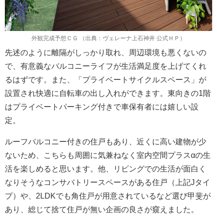
外観完成予想ＣＧ （出典：ヴェレーナ上石神井 公式ＨＰ）
先述のように離隔がしっかり取れ、周辺環境も悪くないの
で、有意義なバルコニーライフが生活満足度を上げてくれ
るはずです。また、「プライベートサイクルスペース」が
設置され快適に自転車の出し入れができます。東向きの1階
はプライベートパーキング付きで車保有者には嬉しい設
定。
ルーフバルコニー付きの住戸もあり、近くに高い建物が少
ないため、こちらも周囲に気兼ねなく室内空間プラスαの生
活を楽しめると思います。他、リビングでの生活が面白く
なりそうなコンサバトリースペースがある住戸（上記Jタイ
プ）や、2LDKでも角住戸が用意されているなど選び甲斐が
あり、総じて捨て住戸が無い企画の良さが窺えました。