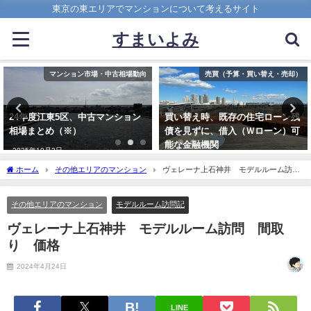
東京の東エリアでマンションについて考えるサイト
すまいよみ
動向
売買（予算・買い替え・売却）
間取りの見方・暮らしやすい住
ン
買い替え時、既存の住宅ローン残
マンションの子供部屋 快適な
債を見ずに、借入（Ｗローン）可
畳と使いづらい5畳の見極め方
能な金融機関
2024年3月26日
2022年4月20日
ホーム
その他エリアのマンション
ヴェレーナ上石神井 モデルルーム訪
問 間取り 価格
その他エリアのマンション
モデルルーム訪問記
ヴェレーナ上石神井 モデルルーム訪問 間取
り 価格
2024年4月24日
LINE