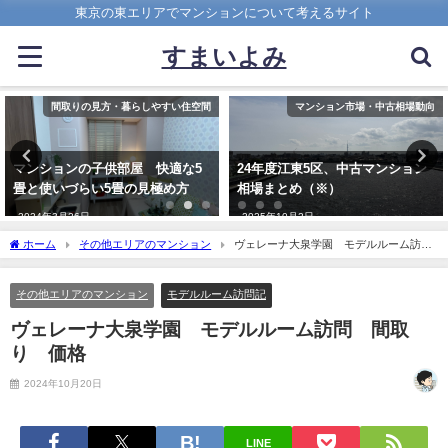
東京の東エリアでマンションについて考えるサイト
すまいよみ
マンション市場・中古相場動向
入居までの準備・諸手続
24年度江東5区、中古マンション
マンション購入して新居に引越し
相場まとめ（※）
する際、準備しておきたい３０の
事
2025年10月2日
2017年8月18日
ホーム
その他エリアのマンション
ヴェレーナ大泉学園 モデルルーム訪
問 間取り 価格
その他エリアのマンション
モデルルーム訪問記
ヴェレーナ大泉学園 モデルルーム訪問 間取
り 価格
2024年10月20日
LINE