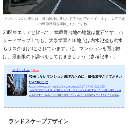
マンションの北側には、畑の跡地に新しい住宅地が広がっています。大江戸線
の延伸計画も期待したいですね。
23区東エリアと比べて、武蔵野台地の地盤は盤石です。ハ
ザードマップ上でも、大泉学園2-18地点は内水氾濫も洪水
もリスクほぼ0とされています。他、マンションを選ぶ際
は、最低限の下調べをしておきましょう（参考記事）。
すまいよみ
1 User
後悔しないマンション選びのために、最低限押さえておきた
い7つのこと
https://www.takenote1101.com/entry/2017-07-02-021955
このブログのエントリー記事になります。マンションを検討する上で、大事な事はたくさ
んありますが、私のように何度も後悔しないために、最低限押えておきたいことを初めに
共有します。1、予算を決める2、人気のエリアや街を理解する3、人気のマンションがある
事を理解する4、マンションの周辺環境を理解する5、住まいは明るさが1番！6、なるべく
早く買う、購入時期を逸しない7、安物買いの銭失いにならない予算を決める初めてマンシ
ョンを検討する人が第1に決めるべき事は、新築のモデルルーム訪問や中古物件を内見する
前に、明確な予...
ランドスケープデザイン