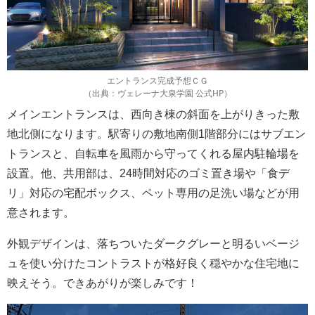
エントランス完成予想ＣＧ
（出典：ヴェレーナ大泉学園 公式HP）
メインエントランスは、西向き棟の斜面を上がりきった敷
地北側になります。駅寄りの敷地南側1階部分にはサブエン
トランスと、自転車を風雨から守ってくれる屋内駐輪場を
設置。他、共用部は、24時間対応のゴミ置き場や「食デ
リ」対応の宅配ボックス、ペット専用の足洗い場などが用
意されます。
外観デザインは、落ちついたダークグレーと明るいベージ
ュを使い分けたコントラストが格好良く穏やかな住宅地に
映えそう。できあがりが楽しみです！