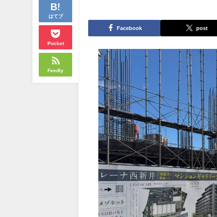
はてブ
Facebook
post
Pocket
Feedly