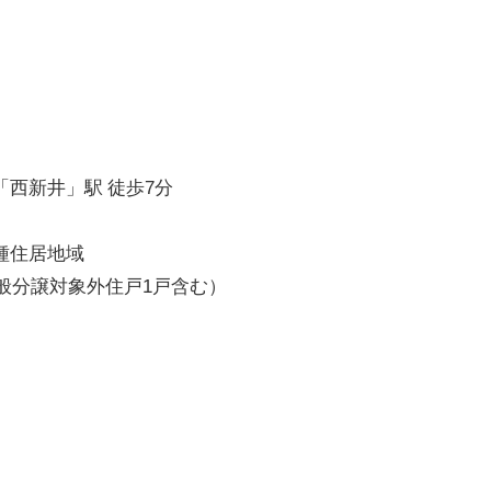
西新井」駅 徒歩7分
種住居地域
一般分譲対象外住戸1戸含む）
）