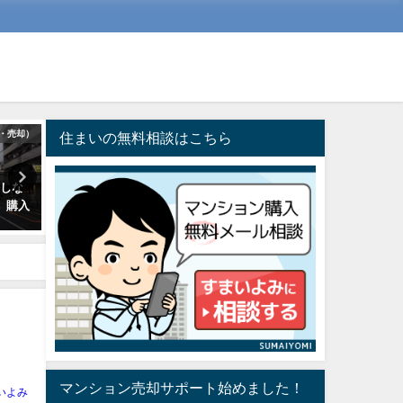
・売却）
マンション市場・中古相場動向
入居までの準備
住まいの無料相談はこちら
悔しな
24年度江東5区、中古マンション
マンション購入して新居に
、購入
相場まとめ（※）
しする際、準備しておきた
０の事
2025年10月2日
2017年8月18日
マンション売却サポート始めました！
いよみ