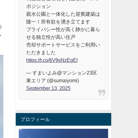
」
ポジション
親水公園と一体化した迎賓建築は
随一！所有欲を湧き立てます
の
プライバシー性が高く静かに暮ら
や
せる独立性が高い住戸
売却サポートサービスをご利用い
ただきました
https://t.co/6V9sNzEgEI
— すまいよみ@マンション23区
東エリア (@sumaiyomi)
September 13, 2025
プロフィール