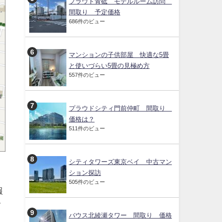
プラウド青砥 モデルルーム訪問
間取り 予定価格
686件のビュー
マンションの子供部屋 快適な5畳
と使いづらい5畳の見極め方
557件のビュー
プラウドシティ門前仲町 間取り
価格は？
511件のビュー
シティタワーズ東京ベイ 中古マン
ション探訪
505件のビュー
報
て
バウス北綾瀬タワー 間取り 価格