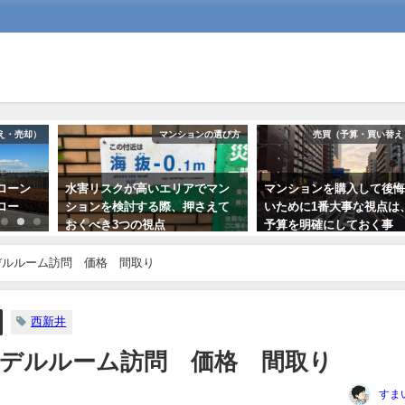
え・売却）
マンションの選び方
売買（予算・買い替え
ローン
水害リスクが高いエリアでマン
マンションを購入して後
ロー
ションを検討する際、押さえて
いために1番大事な視点は
おくべき3つの視点
予算を明確にしておく事
2020年9月6日
2018年10月29日
デルルーム訪問 価格 間取り
西新井
デルルーム訪問 価格 間取り
すま