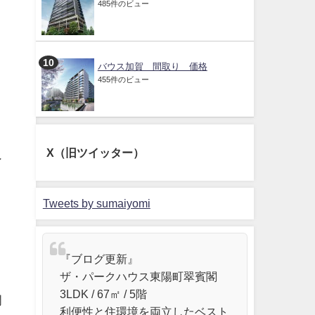
485件のビュー
バウス加賀 間取り 価格
455件のビュー
、
X（旧ツイッター）
ン
Tweets by sumaiyomi
『ブログ更新』
ザ・パークハウス東陽町翠賓閣
3LDK / 67㎡ / 5階
門
利便性と住環境を両立したベスト