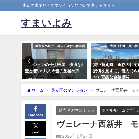
東京の東エリアでマンションについて考えるサイト
すまいよみ
ョンの選び方
間取りの見方・暮らしやすい住空間
売買（予算・買い替
ングは広
マンションの子供部屋 快適な5
買い替え時、既存の住宅
な広さと
畳と使いづらい5畳の見極め方
残債を見ずに、借入（Ｗ
ン）可能な金融機関
2024年3月26日
2022年4月20日
ホーム
足立区のマンション
ヴェレーナ西新井 モ
足立区のマンション
モデルルーム訪問記
Facebook
ヴェレーナ西新井 モ
post
2025年1月24日