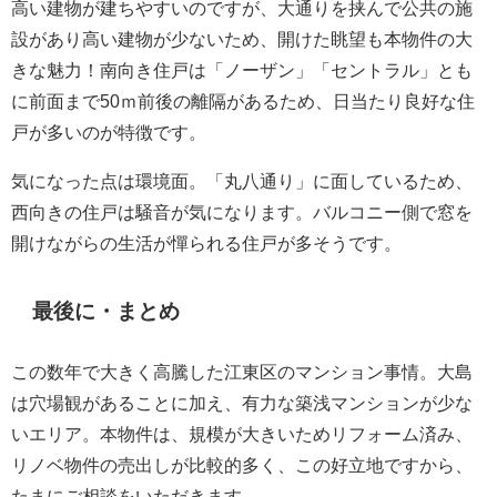
高い建物が建ちやすいのですが、大通りを挟んで公共の施
設があり高い建物が少ないため、開けた眺望も本物件の大
きな魅力！南向き住戸は「ノーザン」「セントラル」とも
に前面まで50ｍ前後の離隔があるため、日当たり良好な住
戸が多いのが特徴です。
気になった点は環境面。「丸八通り」に面しているため、
西向きの住戸は騒音が気になります。バルコニー側で窓を
開けながらの生活が憚られる住戸が多そうです。
最後に・まとめ
この数年で大きく高騰した江東区のマンション事情。大島
は穴場観があることに加え、有力な築浅マンションが少な
いエリア。本物件は、規模が大きいためリフォーム済み、
リノベ物件の売出しが比較的多く、この好立地ですから、
たまにご相談をいただきます。