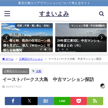
東京の東エリアでマンションについて考えるサイト
すまいよみ
マンション市場・中古相場動向
マンションの選び方
24年度江東5区、中古マンション
10畳のリビングダイニングは広い
相場まとめ（※）
か狭いか？LDに必要な広さとは
2025年10月2日
2018年7月15日
ホーム
江東区のマンション
イーストパークス大島 中古マンション探訪
江東区のマンション
大島
イーストパークス大島 中古マンション探訪
2026年7月4日
LINE