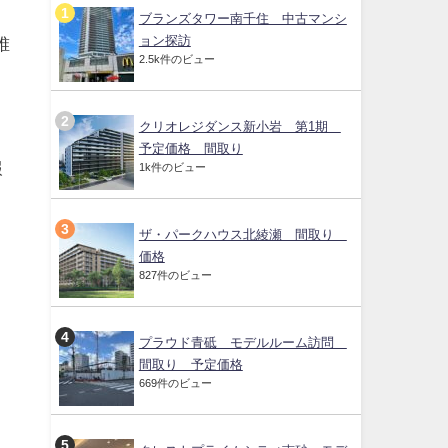
ブランズタワー南千住 中古マンシ
ョン探訪
誰
2.5k件のビュー
クリオレジダンス新小岩 第1期
予定価格 間取り
報
1k件のビュー
ザ・パークハウス北綾瀬 間取り
価格
・
827件のビュー
プラウド青砥 モデルルーム訪問
間取り 予定価格
669件のビュー