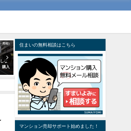
・売却）
マンションの選び方
マンション市場・中古
住まいの無料相談はこちら
悔しな
10畳のリビングダイニングは広
24年度江東5区、中古マン
、購入
いか狭いか？LDに必要な広さと
相場まとめ（※）
は
2025年10月2日
2018年7月15日
え
マンション売却サポート始めました！