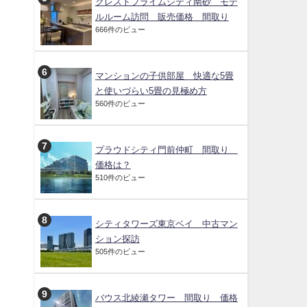
クレストプライムシティ南砂 モデ
ルルーム訪問 販売価格 間取り
666件のビュー
マンションの子供部屋 快適な5畳
と使いづらい5畳の見極め方
560件のビュー
プラウドシティ門前仲町 間取り
価格は？
510件のビュー
シティタワーズ東京ベイ 中古マン
ション探訪
505件のビュー
バウス北綾瀬タワー 間取り 価格