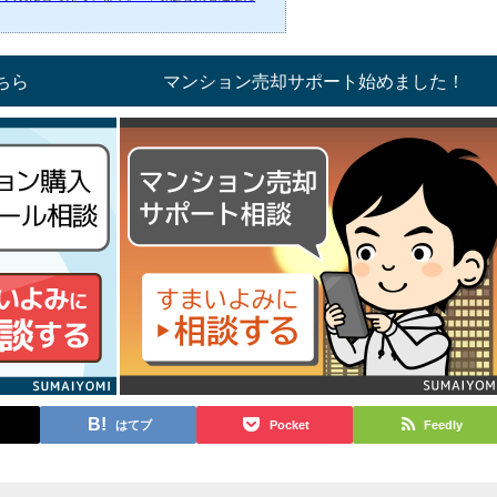
こ安い引越し業者を選ぶそこで、買い替えの際に生
、申し込手続きを、ささっと手軽に、しかも安い
お勧めの引越し比較サイトを紹介します。不動産
でおなじみの『LIFULL（ライフル）引越し』で
ちら
マンション売却サポート始めました！
相場・一番安い引っ越し業者探しはLIFULL引越
ク時の引越...
はてブ
Pocket
Feedly