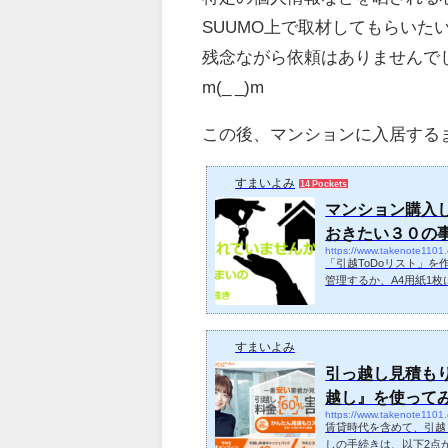
SUUMO上で取材してもらい
残念ながら依頼はありませんでし
m(_ _)m
この後、マンションに入居する
すまいよみ
14 Pockets
マンション購入
おきたい３０の
https://www.takenote1101
「引越ToDoリスト」
管理するか、A4用紙1
くと安心です。マンショ
動産関連の手続きは、そ
が明示されるので、そち
すまいよみ
れないよう転居、引っ越
化しました。※赤字の箇
引っ越し見積もり
赤字の箇所は、買い替え、
越し』を使って
賃貸時代を含めて、引越
しの手続きは、以下2点