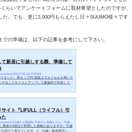
たいくらいでアンケートフォームに取材希望としたのですが、
た。でも、更に2,000円もらえたし日々SUUMO様々です
までの準備は、以下の記事を参考にして下さい。
して新居に引越しする際、準備して
事
.com/entry/2017-08-18-235324
を作りました。前もってPC画面上でエクセルを用いて
枚にやることをリストアップして家族内で共有してお
ン購入時に準備しておくべきこと住宅ローンや不
れぞれの担当からスケジュール感とやるべきこと
らに従いましょう。こちらでは、一般的な事が漏
しに伴う常識的な範囲の準備すべきことをリスト
所は、買い替え、住み替えの場合必要に応じて※
サイト『LIFULL（ライフル）引
住み替えの場...
みた
https://www.takenote1101.com/entry/引越しの面倒な手続きと見積もりは、引越し比較
し業者を5回ほど利用した経験がありますが、引越
が大切だと考えています。1，引越し業者選定に時