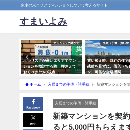
東京の東エリアでマンションについて考えるサイト
すまいよみ
準備・諸手続
マンションの選び方
売買（予算・買い替
居に引越
水害リスクが高いエリアでマン
買い替え時、既存の住宅
きたい３
ションを検討する際、押さえて
残債を見ずに、借入（Ｗ
おくべき3つの視点
ン）可能な金融機関
2020年9月6日
2022年4月20日
ホーム
入居までの準備・諸手続
新築マンションを契
入居までの準備・諸手続
Facebook
新築マンションを契
post
ると5,000円もらえま