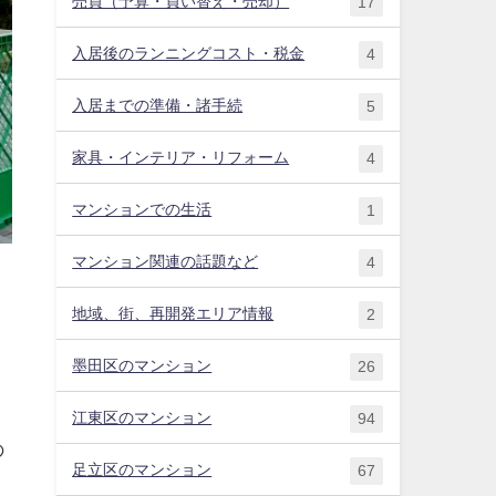
売買（予算・買い替え・売却）
17
入居後のランニングコスト・税金
4
入居までの準備・諸手続
5
家具・インテリア・リフォーム
4
マンションでの生活
1
マンション関連の話題など
4
と
地域、街、再開発エリア情報
2
墨田区のマンション
26
江東区のマンション
94
の
足立区のマンション
67