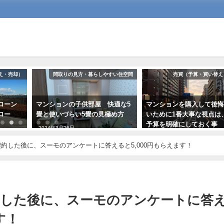
え・売却）
間取りの見方・暮らしやすい住空間
売買（予算・買い替え
ローン
マンションの子供部屋 快適な5
マンションを購入して後
ロー
畳と使いづらい5畳の見極め方
いために1番大事な視点は
予算を明確にしておく事
2024年3月26日
2018年10月29日
約した後に、スーモのアンケートに答えると5,000円もらえます！
約した後に、スーモのアンケートに答
す！