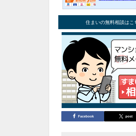
間をかけない2，そこそ
じる引っ越しの見積もり
業者が簡単に見つかる、
検索サイト「ホームズ」 
住まいの無料相談はこ
す。引越し見積もり・費用
し【ホームズ】昨年、ピー
Facebook
post