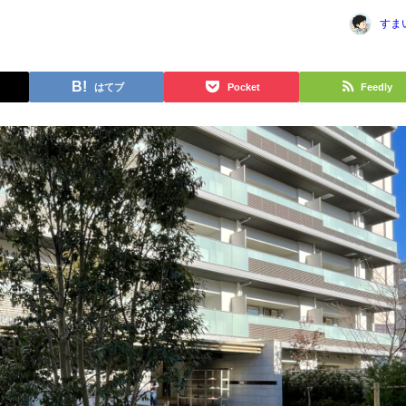
すま
はてブ
Pocket
Feedly