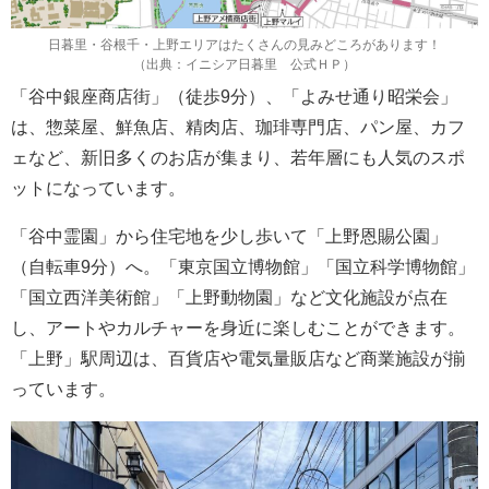
日暮里・谷根千・上野エリアはたくさんの見みどころがあります！
（出典：イニシア日暮里 公式ＨＰ）
「谷中銀座商店街」（徒歩9分）、「よみせ通り昭栄会」
は、惣菜屋、鮮魚店、精肉店、珈琲専門店、パン屋、カフ
ェなど、新旧多くのお店が集まり、若年層にも人気のスポ
ットになっています。
「谷中霊園」から住宅地を少し歩いて「上野恩賜公園」
（自転車9分）へ。「東京国立博物館」「国立科学博物館」
「国立西洋美術館」「上野動物園」など文化施設が点在
し、アートやカルチャーを身近に楽しむことができます。
「上野」駅周辺は、百貨店や電気量販店など商業施設が揃
っています。