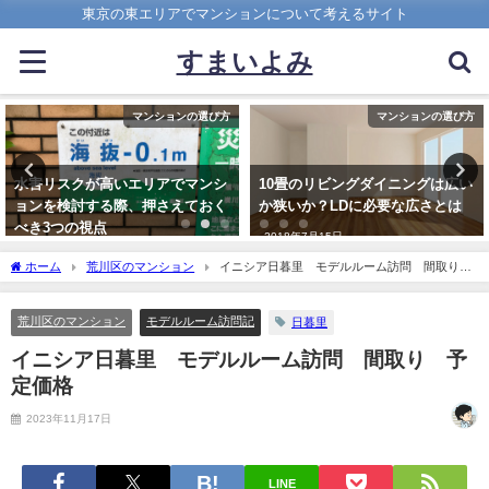
東京の東エリアでマンションについて考えるサイト
すまいよみ
マンションの選び方
マンション市場・中古相場動向
10畳のリビングダイニングは広い
24年度江東5区、中古マンション
か狭いか？LDに必要な広さとは
相場まとめ（※）
2018年7月15日
2025年10月2日
ホーム
荒川区のマンション
イニシア日暮里 モデルルーム訪問 間取り
予定価格
荒川区のマンション
モデルルーム訪問記
日暮里
イニシア日暮里 モデルルーム訪問 間取り 予
定価格
2023年11月17日
LINE