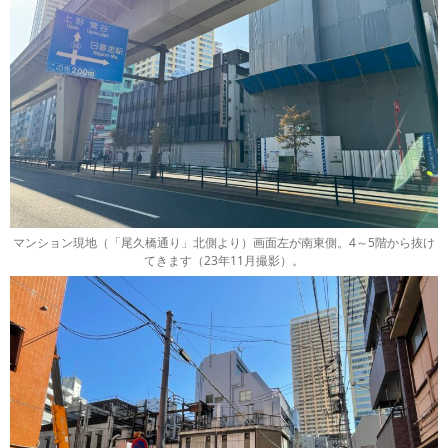
マンション現地（「尾久橋通り」北側より）画面左が南東側。4～5階から抜け
てきます（23年11月撮影）。