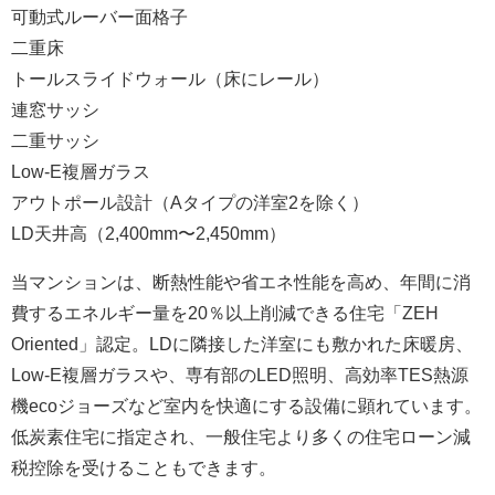
可動式ルーバー面格子
二重床
トールスライドウォール（床にレール）
連窓サッシ
二重サッシ
Low-E複層ガラス
アウトポール設計（Aタイプの洋室2を除く）
LD天井高（2,400mm〜2,450mm）
当マンションは、断熱性能や省エネ性能を高め、年間に消
費するエネルギー量を20％以上削減できる住宅「ZEH
Oriented」認定。LDに隣接した洋室にも敷かれた床暖房、
Low-E複層ガラスや、専有部のLED照明、高効率TES熱源
機ecoジョーズなど室内を快適にする設備に顕れています。
低炭素住宅に指定され、一般住宅より多くの住宅ローン減
税控除を受けることもできます。