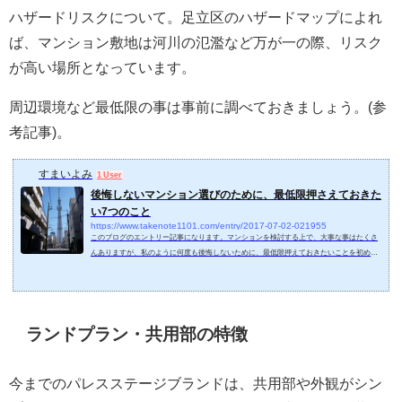
ハザードリスクについて。足立区のハザードマップによれ
ば、マンション敷地は河川の氾濫など万が一の際、リスク
が高い場所となっています。
周辺環境など最低限の事は事前に調べておきましょう。(参
考記事)。
すまいよみ
1 User
後悔しないマンション選びのために、最低限押さえておきた
い7つのこと
https://www.takenote1101.com/entry/2017-07-02-021955
このブログのエントリー記事になります。マンションを検討する上で、大事な事はたくさ
んありますが、私のように何度も後悔しないために、最低限押えておきたいことを初めに
共有します。1、予算を決める2、人気のエリアや街を理解する3、人気のマンションがある
事を理解する4、マンションの周辺環境を理解する5、住まいは明るさが1番！6、なるべく
早く買う、購入時期を逸しない7、安物買いの銭失いにならない予算を決める初めてマンシ
ョンを検討する人が第1に決めるべき事は、新築のモデルルーム訪問や中古物件を内見する
前に、明確な予...
ランドプラン・共用部の特徴
今までのパレスステージブランドは、共用部や外観がシン