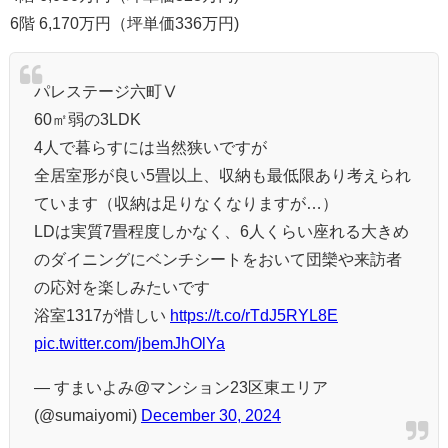
6階 6,170万円（坪単価336万円)
パレステージ六町Ⅴ
60㎡弱の3LDK
4人で暮らすには当然狭いですが
全居室形が良い5畳以上、収納も最低限あり考えられ
ています（収納は足りなくなりますが…）
LDは実質7畳程度しかなく、6人くらい座れる大きめ
のダイニングにベンチシートをおいて団欒や来訪者
の応対を楽しみたいです
浴室1317が惜しい
https://t.co/rTdJ5RYL8E
pic.twitter.com/jbemJhOlYa
— すまいよみ@マンション23区東エリア
(@sumaiyomi)
December 30, 2024