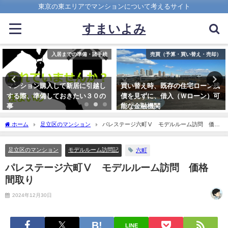
東京の東エリアでマンションについて考えるサイト
すまいよみ
売買（予算・買い替え・売却）
マンションの選び方
買い替え時、既存の住宅ローン残
水害リスクが高いエリアでマンシ
債を見ずに、借入（Ｗローン）可
ョンを検討する際、押さえておく
能な金融機関
べき3つの視点
2022年4月20日
2020年9月6日
ホーム
足立区のマンション
パレステージ六町Ⅴ モデルルーム訪問 価
格 間取り
足立区のマンション
モデルルーム訪問記
六町
パレステージ六町Ⅴ モデルルーム訪問 価格
間取り
2024年12月30日
LINE