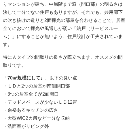
りマンションが建ち、中層階まで窓（開口部）の明るさは
決して十分でない住戸もありますが、それでも、共用廊下
の吹き抜けの造りと2面採光の部屋を合わせることで、居室
全てにおいて採光や風通しが弱い「納戸（サービスルー
ム）」にすることが無いよう、住戸設計が工夫されていま
す。
特にＡタイプの間取りの良さが際立ちます。オススメの間
取りです。
『
70㎡規模にして』
、以下の良い点
・ＬＤと2つの居室が南側開口部
・3つの居室全てが2面開口
・デッドスペースが少ないＬＤ12畳
・余裕あるキッチンの広さ
・大型WIC2カ所など十分な収納
・洗面室がリビング外