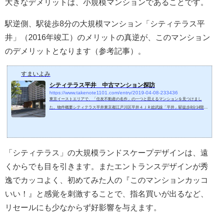
大きなデメリットは、小規模マンションであることです。
駅逆側、駅徒歩8分の大規模マンション「シティテラス平
井」（2016年竣工）のメリットの真逆が、このマンション
のデメリットとなります（参考記事）。
すまいよみ
シティテラス平井 中古マンション探訪
https://www.takenote1101.com/entry/2019-04-08-233436
東京イーストエリアで、「住友不動産の名作」の一つと思えるマンションを見つけまし
た。物件概要シティテラス平井東京都江戸川区平井４ＪＲ総武線「平井」駅徒歩8分14階35
7戸駐車場：160台駐輪場：714台（サイクルポート）用途地域：準工業地域分譲：住友不動
産施工：長谷工コーポレーション管理委託会社：住友不動産建物サービス竣工：2016年1月
初めて、このマンションを通りかかった時、圧倒的に格好良い大規模ランドスケープデザ
インに魅了され、周辺すぐ目の前、荒川の土手を渡った広大な自然環境に圧倒されまし
た！この物件の魅力...
「シティテラス」の大規模ランドスケープデザインは、遠
くからでも目を引きます。またエントランスデザインが秀
逸でカッコよく、初めてみた人の『このマンションカッコ
いい！』と感覚を刺激することで、指名買いが出るなど、
リセールにも少なからず好影響を与えます。