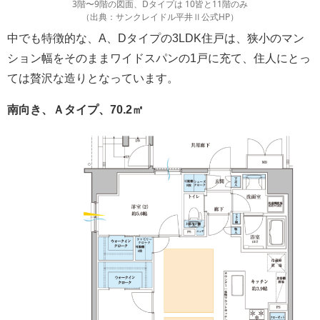
3階〜9階の図面、Dタイプは 10皆と11階のみ
（出典：サンクレイドル平井Ⅱ公式HP）
中でも特徴的な、A、Dタイプの3LDK住戸は、狭小のマン
ション幅をそのままワイドスパンの1戸に充て、住人にとっ
ては贅沢な造りとなっています。
南向き、Ａタイプ、70.2㎡