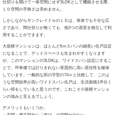
仕切りを開けて一体空間にせず3LDKとして機能させる際、
ＬＤ空間の手狭さは否めません。
しかしながらサンクレイドルのＬＤは、単体でも十分な広
さであり、間仕切りが無くても、他3つの居室を独立して利
用することができます。
大規模マンションは、ほとんど6ｍスパンの細長い住戸設定
になることで、デッドスペースも生まれやすくなります
が、このマンションの3LDKは、ワイドスパン設定にするこ
とで、坪単価では計りきれない実質的に高い居住性を確保
しています。一般的な田の字型の70㎡と比較して、このよ
うな空間効率が高いワイドスパン住戸は、生活面積1坪分く
らい得をしていると思うのです。これこそ小規模マンショ
ンの強みと言えるでしょう。
デメリットもいくつか。
・玄関・廊下部分に「遊び」の空間が少ない