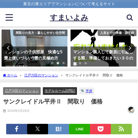
東京の東エリアでマンションについて考えるサイト
すまいよみ
入居までの準備・諸手続
売買（予算・買い替え・売却）
マンション購入して新居に引越し
買い替え時、既存の住宅ローン残
する際、準備しておきたい３０の
債を見ずに、借入（Ｗローン）可
事
能な金融機関
2017年8月18日
2022年4月20日
ホーム
江戸川区のマンション
サンクレイドル平井Ⅱ 間取り 価格
江戸川区のマンション
モデルルーム訪問記
平井
サンクレイドル平井Ⅱ 間取り 価格
2020年3月28日
LINE