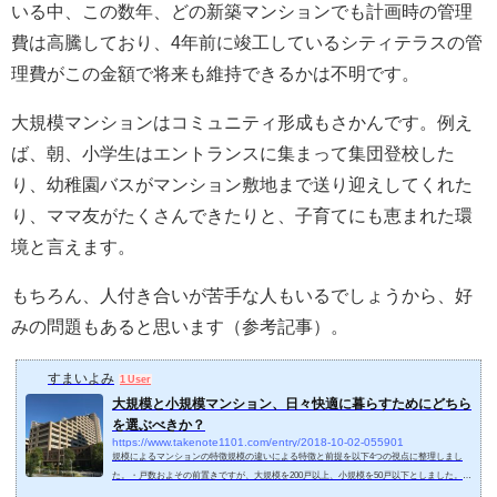
いる中、この数年、どの新築マンションでも計画時の管理
費は高騰しており、4年前に竣工しているシティテラスの管
理費がこの金額で将来も維持できるかは不明です。
大規模マンションはコミュニティ形成もさかんです。例え
ば、朝、小学生はエントランスに集まって集団登校した
り、幼稚園バスがマンション敷地まで送り迎えしてくれた
り、ママ友がたくさんできたりと、子育てにも恵まれた環
境と言えます。
もちろん、人付き合いが苦手な人もいるでしょうから、好
みの問題もあると思います（参考記事）。
すまいよみ
1 User
大規模と小規模マンション、日々快適に暮らすためにどちら
を選ぶべきか？
https://www.takenote1101.com/entry/2018-10-02-055901
規模によるマンションの特徴規模の違いによる特徴と前提を以下4つの視点に整理しまし
た。・戸数およその前置きですが、大規模を200戸以上、小規模を50戸以下としました。私
が住んでいるマンションは130戸なので、中規模でしょうか。・居住人数ファミリータイプ