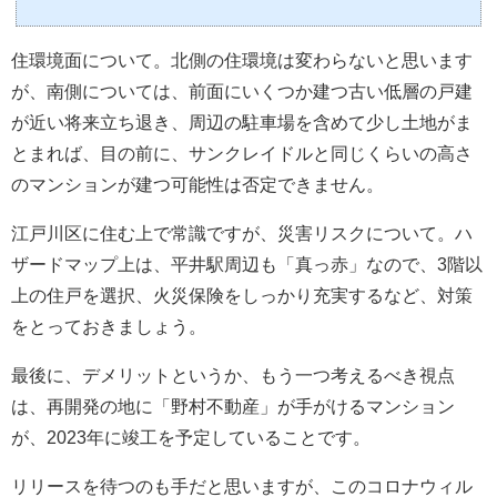
としているので、1世帯平均3人としても、300戸で900人、50戸で150人。当然大規模は住人
が多くなります。色々な人が入り混じります。子供も増えます。・敷地面積大規模は戸数
が多いので、当然マンションの敷地面積は広く、タワマンのように空に長くてもそれなり
住環境面について。北側の住環境は変わらないと思います
の広さになるの...
が、南側については、前面にいくつか建つ古い低層の戸建
が近い将来立ち退き、周辺の駐車場を含めて少し土地がま
とまれば、目の前に、サンクレイドルと同じくらいの高さ
のマンションが建つ可能性は否定できません。
江戸川区に住む上で常識ですが、災害リスクについて。ハ
ザードマップ上は、平井駅周辺も「真っ赤」なので、3階以
上の住戸を選択、火災保険をしっかり充実するなど、対策
をとっておきましょう。
最後に、デメリットというか、もう一つ考えるべき視点
は、再開発の地に「野村不動産」が手がけるマンション
が、2023年に竣工を予定していることです。
リリースを待つのも手だと思いますが、このコロナウィル