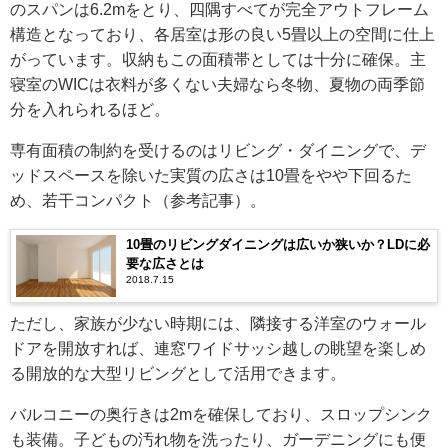
のスパンは6.2mをとり、四隅すべてが完全アウトフレーム
構造となっており、各居室は形の良い5畳以上の空間に仕上
がっています。収納もこの面積帯としては十分に確保。主
寝室のWICは衣料が多くない夫婦なら冬物、夏物の両季節
分を入れられるほど。
専有面積の制約を受けるのはリビング・ダイニングで、デ
ッドスペースを除いた実質の広さは10畳をやや下回るた
め、若干コンパクト（参考記事）。
10畳のリビングダイニングは広いか狭いか？LDに必
要な広さとは
2018.7.15
ただし、家族が少ない時期には、隣接する洋室のウォール
ドアを開放すれば、連窓ワイドサッシ越しの眺望を楽しめ
る開放的な大型リビングとして活用できます。
バルコニーの奥行きは2mを確保しており、スロップシンク
も装備。子どもの汚れ物を洗ったり、ガーデニングにも便