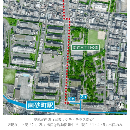
現地案内図（出典：シティテラス南砂）
※現在、上記「2a、2b」出口は臨時閉鎖中で、現在「1・4・5」出口のみ