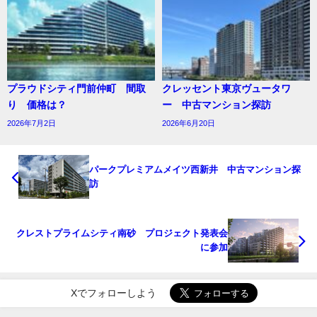
プラウドシティ門前仲町 間取
クレッセント東京ヴュータワ
り 価格は？
ー 中古マンション探訪
2026年7月2日
2026年6月20日
パークプレミアムメイツ西新井 中古マンション探
訪
クレストプライムシティ南砂 プロジェクト発表会
に参加
Xでフォローしよう