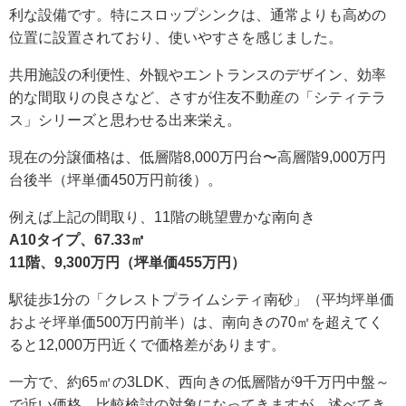
利な設備です。特にスロップシンクは、通常よりも高めの
位置に設置されており、使いやすさを感じました。
共用施設の利便性、外観やエントランスのデザイン、効率
的な間取りの良さなど、さすが住友不動産の「シティテラ
ス」シリーズと思わせる出来栄え。
現在の分譲価格は、低層階8,000万円台〜高層階9,000万円
台後半（坪単価450万円前後）。
例えば上記の間取り、11階の眺望豊かな南向き
A10タイプ、67.33㎡
11階、9,300万円（坪単価455万円）
駅徒歩1分の「クレストプライムシティ南砂」（平均坪単価
およそ坪単価500万円前半）は、南向きの70㎡を超えてく
ると12,000万円近くで価格差があります。
一方で、約65㎡の3LDK、西向きの低層階が9千万円中盤～
で近い価格。比較検討の対象になってきますが、述べてき