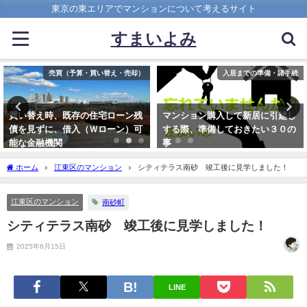
東京の東エリアでマンションについて考えるサイト
すまいよみ
入居までの準備・諸手続
マンション市場・中古相場動向
マンション購入して新居に引越し
24年度江東5区、中古マンション
する際、準備しておきたい３０の
相場まとめ（※）
事
2025年10月2日
2017年8月18日
ホーム
江東区のマンション
シティテラス南砂 竣工後に見学しました！
江東区のマンション
南砂町
シティテラス南砂 竣工後に見学しました！
2025年6月15日
LINE