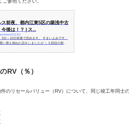
てご参照ください。
ルス前夜、都内江東5区の築浅中古
後は！？ | ス...
archives/21131/
～10分前後で読めます。 すまいよみです。
買い替え損ねた話をしましたが（ ５回目の契
ション選び）、あのまま3月...
のRV（％）
約物件のリセールバリュー（RV）について、同じ竣工年同士
工
工