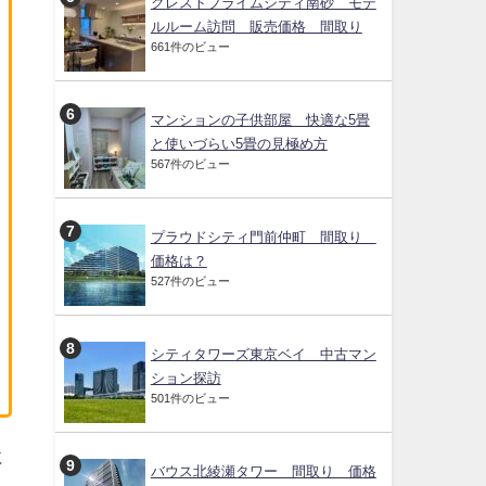
クレストプライムシティ南砂 モデ
ルルーム訪問 販売価格 間取り
661件のビュー
マンションの子供部屋 快適な5畳
と使いづらい5畳の見極め方
567件のビュー
プラウドシティ門前仲町 間取り
価格は？
527件のビュー
シティタワーズ東京ベイ 中古マン
ション探訪
501件のビュー
に
バウス北綾瀬タワー 間取り 価格