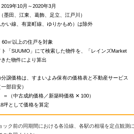
19年10月～2020年3月
区（墨田、江東、葛飾、足立、江戸川）
んかい線、有楽町線、ゆりかもめ）は除外
、60㎡以上の住戸を対象
「SUUMO」にて検索した物件を、「レインズMarket
確認できた物件により算出
の分譲価格は、すまいよみ保有の価格表と不動産サービス
（一部目安）
＝（中古成約価格／新築時価格 ✕ 100）
1.18坪として価格を算定
ョック前の同期間における各沿線、各駅の相場を定点観測