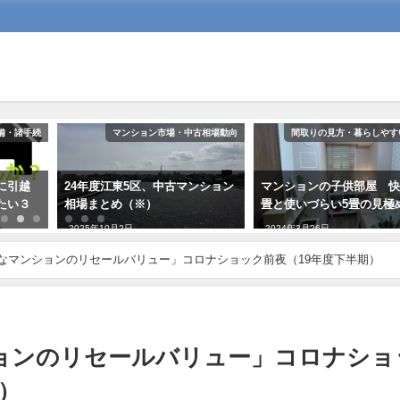
備・諸手続
マンション市場・中古相場動向
間取りの見方・暮らしやす
に引越
24年度江東5区、中古マンション
マンションの子供部屋 快
たい３
相場まとめ（※）
畳と使いづらい5畳の見極
2025年10月2日
2024年3月26日
なマンションのリセールバリュー」コロナショック前夜（19年度下半期）
ョンのリセールバリュー」コロナショ
）