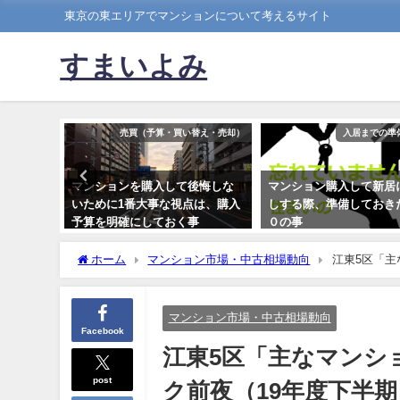
東京の東エリアでマンションについて考えるサイト
すまいよみ
ョンの選び方
売買（予算・買い替え・売却）
入居までの準
ングは広
マンションを購入して後悔しな
マンション購入して新居
な広さと
いために1番大事な視点は、購入
しする際、準備しておき
予算を明確にしておく事
０の事
2018年10月29日
2017年8月18日
ホーム
マンション市場・中古相場動向
江東5区「主
マンション市場・中古相場動向
Facebook
江東5区「主なマンシ
post
ク前夜（19年度下半期