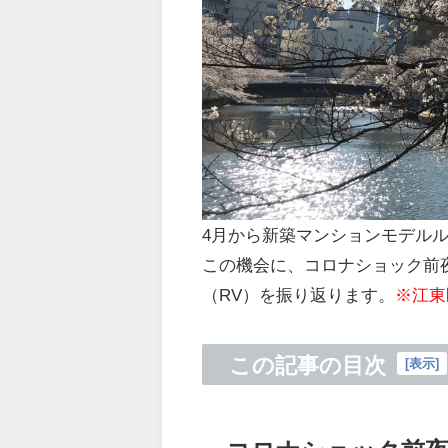
4月から新築マンションモデル
この機会に、コロナショック前
（RV）を振り返ります。
※江東
この記事の目次
[
表示
]