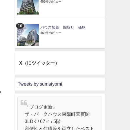
498件のビュー
バウス加賀 間取り 価格
469件のビュー
X（旧ツイッター）
Tweets by sumaiyomi
の
『ブログ更新』
ザ・パークハウス東陽町翠賓閣
3LDK / 67㎡ / 5階
利便性と住環境を両立したベスト