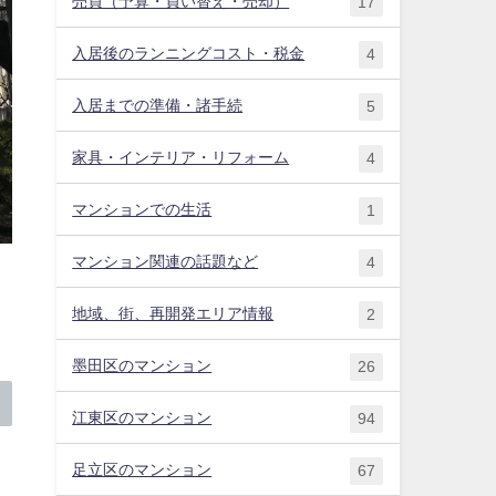
売買（予算・買い替え・売却）
17
入居後のランニングコスト・税金
4
入居までの準備・諸手続
5
家具・インテリア・リフォーム
4
マンションでの生活
1
マンション関連の話題など
4
地域、街、再開発エリア情報
2
墨田区のマンション
26
江東区のマンション
94
足立区のマンション
67