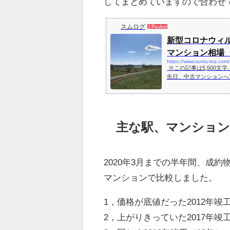
してまとめていますので合わせ
スムログ
1 Pocket
新型コロナウィ
マンション相場 今
https://www.sumu-log.com/
※この記事は5,500文字、5分
先日、中古マンションへ
約！？後悔しない中古マン
主な駅、マンション
2020年3月までの半年間、成
マンションで比較しました。
1，価格が底値だった2012年竣
2，上がりきっていた2017年竣