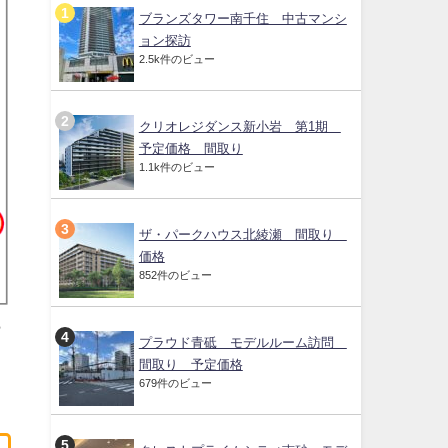
ブランズタワー南千住 中古マンシ
ョン探訪
2.5k件のビュー
クリオレジダンス新小岩 第1期
予定価格 間取り
1.1k件のビュー
ザ・パークハウス北綾瀬 間取り
価格
852件のビュー
ら
プラウド青砥 モデルルーム訪問
間取り 予定価格
679件のビュー