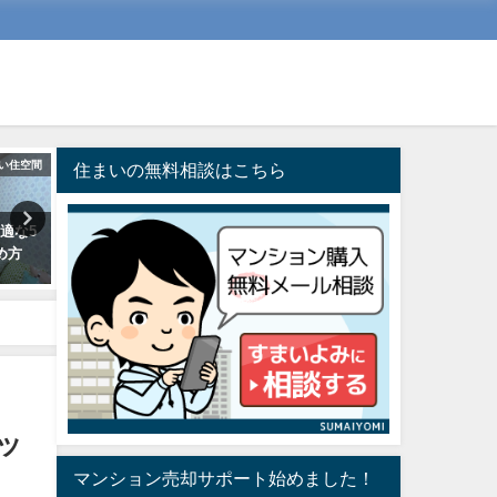
い住空間
売買（予算・買い替え・売却）
マンション
住まいの無料相談はこちら
適な5
買い替え時、既存の住宅ローン
水害リスクが高いエリアで
め方
残債を見ずに、借入（Ｗロー
ションを検討する際、押さ
ン）可能な金融機関
おくべき3つの視点
2022年4月20日
2020年9月6日
ッ
マンション売却サポート始めました！