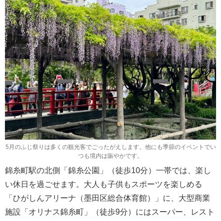
5月のふじ祭りは多くの観光客でごったがえします。他にも季節のイベントでい
つも境内は賑やかです。
錦糸町駅の北側「錦糸公園」（徒歩10分）一帯では、楽し
い休日を過ごせます。大人も子供もスポーツを楽しめる
「ひがしんアリーナ（墨田区総合体育館）」に、大型商業
施設「オリナス錦糸町」（徒歩9分）にはスーパー、レスト