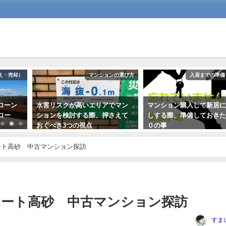
え・売却）
マンションの選び方
入居までの準備
ローン
水害リスクが高いエリアでマン
マンション購入して新居
ロー
ションを検討する際、押さえて
しする際、準備しておき
おくべき3つの視点
０の事
2020年9月6日
2017年8月18日
ート高砂 中古マンション探訪
ォート高砂 中古マンション探訪
すま