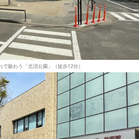
れで賑わう「北沼公園」（徒歩12分）