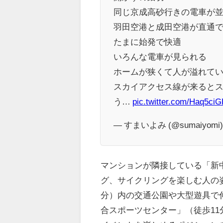
同じ京成高砂行きの電車が
羽田空港と成田空港が直通
たまに始発で快適
いろんな電車が見られる
ホームが狭くて人が溢れて
スカイアクセス線が来ると
う…
pic.twitter.com/Haq5ci
— すまいよみ (@sumaiyomi
マンションが隣接している「新
グ、サイクリングを楽しむ人の
分）内の交通公園や大型遊具で
合スポーツセンター」（徒歩1