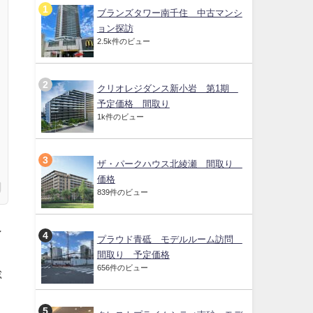
ブランズタワー南千住 中古マンシ
ョン探訪
2.5k件のビュー
クリオレジダンス新小岩 第1期
予定価格 間取り
1k件のビュー
ザ・パークハウス北綾瀬 間取り
価格
839件のビュー
ン
プラウド青砥 モデルルーム訪問
間取り 予定価格
656件のビュー
総