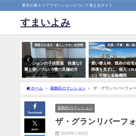
東京の東エリアでマンションについて考えるサイト
すまいよみ
中古相場動向
間取りの見方・暮らしやすい住空間
売買（予算・買い替
マンション
マンションの子供部屋 快適な5
買い替え時、既存の住宅
畳と使いづらい5畳の見極め方
残債を見ずに、借入（Ｗ
ン）可能な金融機関
2024年3月26日
2022年4月20日
ホーム
葛飾区のマンション
ザ・グランリバーフォ
葛飾区のマンション
Facebook
ザ・グランリバーフ
post
2023年7月8日