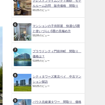
クレストプライムシティ南砂 モデ
ルルーム訪問 販売価格 間取り
651件のビュー
マンションの子供部屋 快適な5畳
と使いづらい5畳の見極め方
552件のビュー
プラウドシティ門前仲町 間取り
価格は？
518件のビュー
シティタワーズ東京ベイ 中古マン
ション探訪
501件のビュー
バウス北綾瀬タワー 間取り 価格