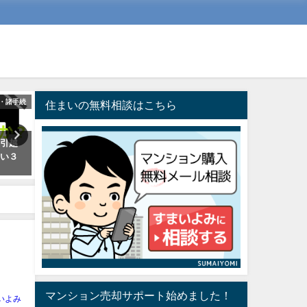
・諸手続
売買（予算・買い替え・売却）
マンション
住まいの無料相談はこちら
に引越
マンションを購入して後悔しな
10畳のリビングダイニング
たい３
いために1番大事な視点は、購入
いか狭いか？LDに必要な広
予算を明確にしておく事
は
2018年10月29日
2018年7月15日
マンション売却サポート始めました！
いよみ