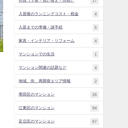
売買（予算・買い替え・売却）
17
入居後のランニングコスト・税金
4
入居までの準備・諸手続
5
家具・インテリア・リフォーム
4
マンションでの生活
1
マンション関連の話題など
4
地域、街、再開発エリア情報
2
墨田区のマンション
26
江東区のマンション
94
足立区のマンション
67