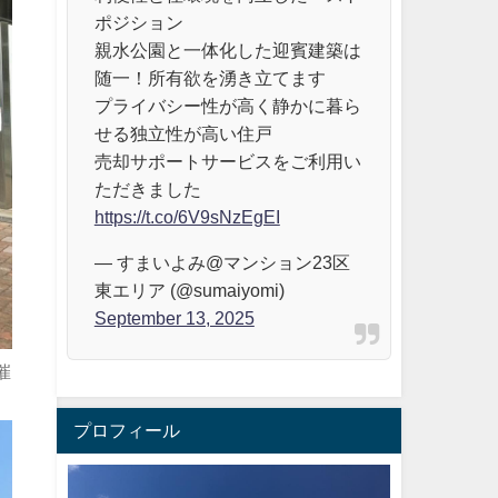
ポジション
親水公園と一体化した迎賓建築は
随一！所有欲を湧き立てます
プライバシー性が高く静かに暮ら
せる独立性が高い住戸
売却サポートサービスをご利用い
ただきました
https://t.co/6V9sNzEgEI
— すまいよみ@マンション23区
東エリア (@sumaiyomi)
September 13, 2025
催
プロフィール