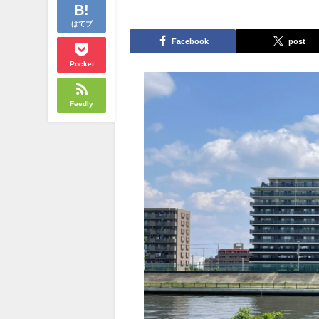
はてブ
Facebook
post
Pocket
Feedly