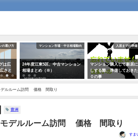
ンの選び方
マンション市場・中古相場動向
入居までの準備
グは広
24年度江東5区、中古マンション
マンション購入して新居
な広さと
相場まとめ（※）
しする際、準備しておき
０の事
2025年10月2日
2017年8月18日
モデルルーム訪問 価格 間取り
豊洲
 モデルルーム訪問 価格 間取り
すま