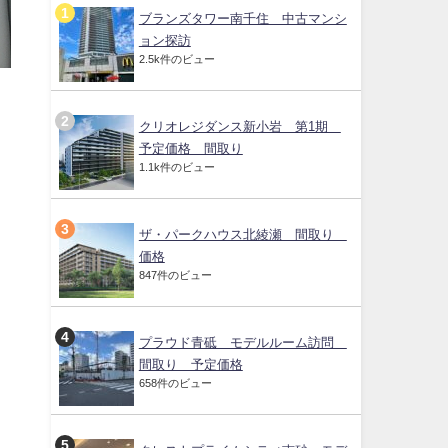
ブランズタワー南千住 中古マンシ
ョン探訪
2.5k件のビュー
クリオレジダンス新小岩 第1期
予定価格 間取り
1.1k件のビュー
ザ・パークハウス北綾瀬 間取り
価格
847件のビュー
プラウド青砥 モデルルーム訪問
間取り 予定価格
658件のビュー