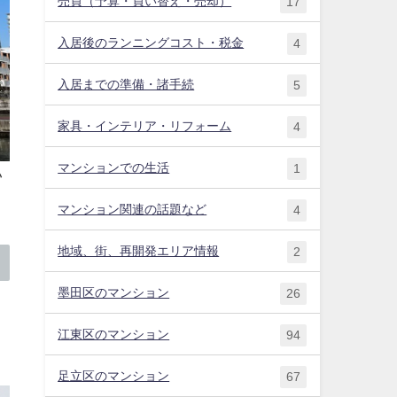
売買（予算・買い替え・売却）
17
入居後のランニングコスト・税金
4
入居までの準備・諸手続
5
家具・インテリア・リフォーム
4
マンションでの生活
1
い
マンション関連の話題など
4
地域、街、再開発エリア情報
2
墨田区のマンション
26
江東区のマンション
94
足立区のマンション
67