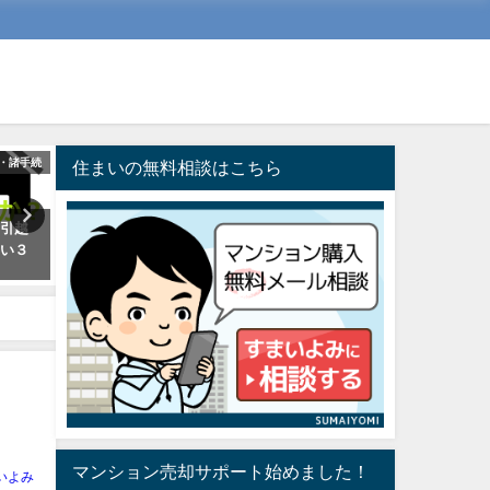
・諸手続
売買（予算・買い替え・売却）
売買（予算・買い替え
住まいの無料相談はこちら
に引越
マンションを購入して後悔しな
買い替え時、既存の住宅ロ
たい３
いために1番大事な視点は、購入
残債を見ずに、借入（Ｗロ
予算を明確にしておく事
ン）可能な金融機関
2018年10月29日
2022年4月20日
マンション売却サポート始めました！
いよみ