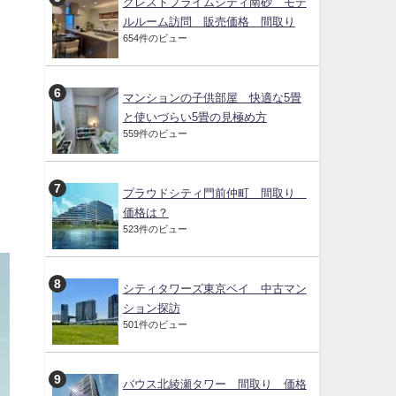
クレストプライムシティ南砂 モデ
ルルーム訪問 販売価格 間取り
654件のビュー
マンションの子供部屋 快適な5畳
と使いづらい5畳の見極め方
559件のビュー
プラウドシティ門前仲町 間取り
価格は？
523件のビュー
シティタワーズ東京ベイ 中古マン
ション探訪
501件のビュー
バウス北綾瀬タワー 間取り 価格