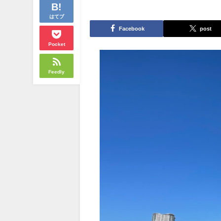
はてブ
Facebook
post
Pocket
Feedly