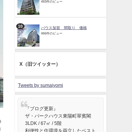
493件のビュー
バウス加賀 間取り 価格
466件のビュー
X（旧ツイッター）
Tweets by sumaiyomi
『ブログ更新』
ザ・パークハウス東陽町翠賓閣
の
3LDK / 67㎡ / 5階
更
利便性と住環境を両立したベスト