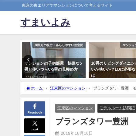
東京の東エリアでマンションについて考えるサイト
すまいよみ
ョンの選び方
間取りの見方・暮らしやすい住空間
マンショ
アでマン
マンションの子供部屋 快適な5
10畳のリビングダイニン
押さえて
畳と使いづらい5畳の見極め方
いか狭いか？LDに必要
は
2024年3月26日
2018年7月15日
ホーム
江東区のマンション
ブランズタワー豊洲 
江東区のマンション
モデルルーム訪問記
Facebook
ブランズタワー豊洲
post
2019年10月16日