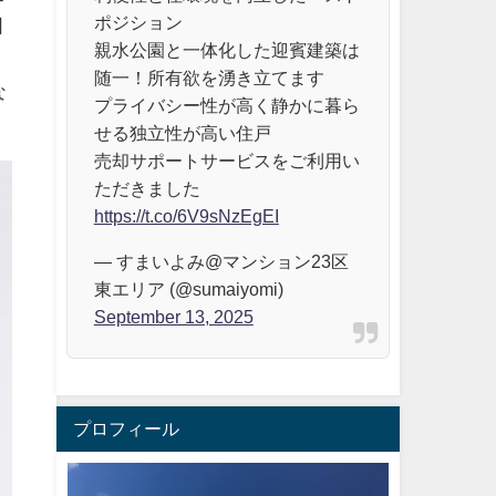
ポジション
図
親水公園と一体化した迎賓建築は
随一！所有欲を湧き立てます
な
プライバシー性が高く静かに暮ら
せる独立性が高い住戸
売却サポートサービスをご利用い
ただきました
https://t.co/6V9sNzEgEI
— すまいよみ@マンション23区
東エリア (@sumaiyomi)
September 13, 2025
プロフィール