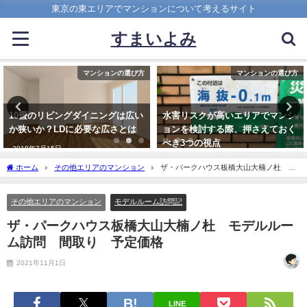
東京の東エリアでマンションについて考えるサイト
すまいよみ
マンションの選び方
マンション市場・中古相場動向
水害リスクが高いエリアでマンシ
24年度江東5区、中古マンション
ョンを検討する際、押さえておく
相場まとめ（※）
べき3つの視点
2025年10月2日
2020年9月6日
ホーム
その他エリアのマンション
ザ・パークハウス板橋大山大楠ノ杜 モ
デルルーム訪問 間取り 予定価格
その他エリアのマンション
モデルルーム訪問記
ザ・パークハウス板橋大山大楠ノ杜 モデルルー
ム訪問 間取り 予定価格
2021年11月1日
LINE