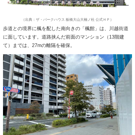
（出典：ザ・パークハウス 板橋大山大楠ノ杜 公式ＨＰ）
歩道との境界に楓を配した南向きの「楓館」は、川越街道
に面しています。道路挟んだ前面のマンション（13階建
て）までは、27mの離隔を確保。