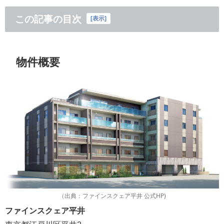
この記事の目次
[
表示
]
物件概要
（出典：ファインスクェア平井 公式HP)
ファインスクェア平井