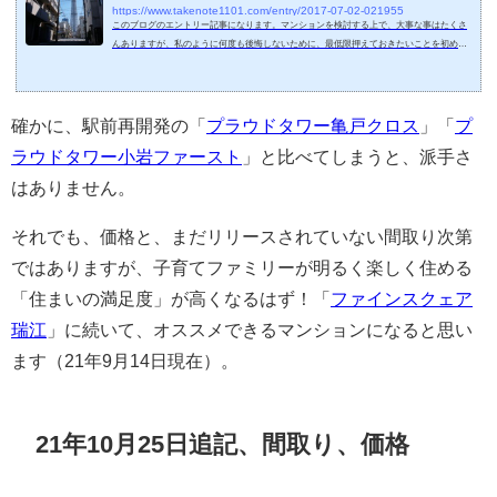
https://www.takenote1101.com/entry/2017-07-02-021955
このブログのエントリー記事になります。マンションを検討する上で、大事な事はたくさ
んありますが、私のように何度も後悔しないために、最低限押えておきたいことを初めに
共有します。1、予算を決める2、人気のエリアや街を理解する3、人気のマンションがある
事を理解する4、マンションの周辺環境を理解する5、住まいは明るさが1番！6、なるべく
早く買う、購入時期を逸しない7、安物買いの銭失いにならない予算を決める初めてマンシ
ョンを検討する人が第1に決めるべき事は、新築のモデルルーム訪問や中古物件を内見する
確かに、駅前再開発の「
プラウドタワー亀戸クロス
」「
プ
前に、明確な予...
ラウドタワー小岩ファースト
」と比べてしまうと、派手さ
はありません。
それでも、価格と、まだリリースされていない間取り次第
ではありますが、子育てファミリーが明るく楽しく住める
「住まいの満足度」が高くなるはず！「
ファインスクェア
瑞江
」に続いて、オススメできるマンションになると思い
ます（21年9月14日現在）。
21年10月25日追記、間取り、価格