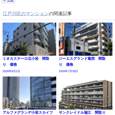
江戸川区のマンション
の関連記事
ミオカステーロ北小岩 間取
ジーエスグランド葛西 間取
り 価格
り 価格
2026年8月1日
2026年7月30日
アルファグランデ小岩スカイフ
サンクレイドル瑞江 間取り