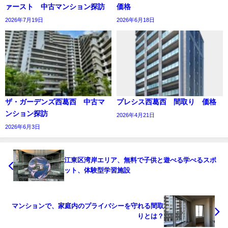
ァースト 中古マンション探訪
価格
2026年7月19日
2026年6月18日
ザ・ガーデンズ西葛西 中古マ
プレシス西葛西 間取り 価格
ンション探訪
2026年4月21日
2026年6月3日
江東区湾岸エリア、無料で子供と遊べる学べるスポ
ット、体験型学習施設
マンションで、家庭内のプライバシーを守れる間取
りとは？