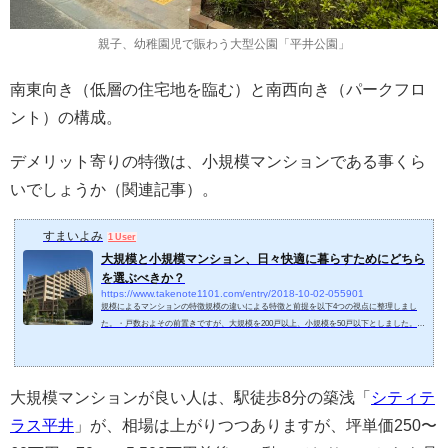
親子、幼稚園児で賑わう大型公園「平井公園」
南東向き（低層の住宅地を臨む）と南西向き（パークフロ
ント）の構成。
デメリット寄りの特徴は、小規模マンションである事くら
いでしょうか（関連記事）。
すまいよみ
1 User
大規模と小規模マンション、日々快適に暮らすためにどちら
を選ぶべきか？
https://www.takenote1101.com/entry/2018-10-02-055901
規模によるマンションの特徴規模の違いによる特徴と前提を以下4つの視点に整理しまし
た。・戸数およその前置きですが、大規模を200戸以上、小規模を50戸以下としました。私
が住んでいるマンションは130戸なので、中規模でしょうか。・居住人数ファミリータイプ
としているので、1世帯平均3人としても、300戸で900人、50戸で150人。当然大規模は住人
が多くなります。色々な人が入り混じります。子供も増えます。・敷地面積大規模は戸数
が多いので、当然マンションの敷地面積は広く、タワマンのように空に長くてもそれなり
大規模マンションが良い人は、駅徒歩8分の築浅「
シティテ
の広さになるの...
ラス平井
」が、相場は上がりつつありますが、坪単価250〜