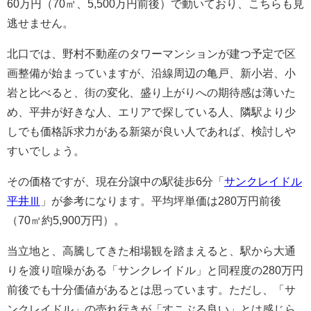
60万円（70㎡、5,500万円前後）で動いており、こちらも見
逃せません。
北口では、野村不動産のタワーマンションが建つ予定で区
画整備が始まっていますが、沿線周辺の亀戸、新小岩、小
岩と比べると、街の変化、盛り上がりへの期待感は薄いた
め、平井が好きな人、エリアで探している人、隣駅より少
しでも価格訴求力がある新築が良い人であれば、検討しや
すいでしょう。
その価格ですが、現在分譲中の駅徒歩6分「
サンクレイドル
平井Ⅲ
」が参考になります。平均坪単価は280万円前後
（70㎡約5,900万円）。
当立地と、高騰してきた相場観を踏まえると、駅から大通
りを渡り喧噪がある「サンクレイドル」と同程度の280万円
前後でも十分価値があるとは思っています。ただし、「サ
ンクレイドル」の売れ行きが「すこぶる良い」とは感じら