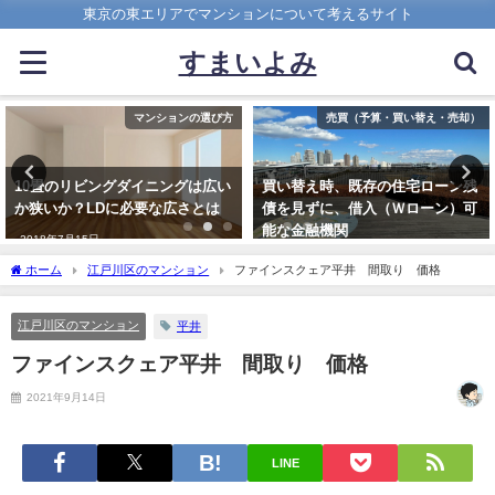
東京の東エリアでマンションについて考えるサイト
すまいよみ
売買（予算・買い替え・売却）
マンションの選び方
買い替え時、既存の住宅ローン残
水害リスクが高いエリアでマンシ
債を見ずに、借入（Ｗローン）可
ョンを検討する際、押さえておく
能な金融機関
べき3つの視点
2022年4月20日
2020年9月6日
ホーム
江戸川区のマンション
ファインスクェア平井 間取り 価格
江戸川区のマンション
平井
ファインスクェア平井 間取り 価格
2021年9月14日
LINE