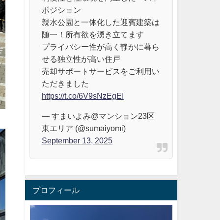
ポジション
親水公園と一体化した迎賓建築は
随一！所有欲を湧き立てます
プライバシー性が高く静かに暮ら
せる独立性が高い住戸
売却サポートサービスをご利用い
ただきました
https://t.co/6V9sNzEgEI
— すまいよみ@マンション23区
東エリア (@sumaiyomi)
September 13, 2025
プロフィール