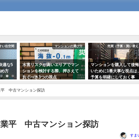
すい住空間
マンションの選び方
売買（予算・買い替え
快適な5
水害リスクが高いエリアでマン
マンションを購入して後
極め方
ションを検討する際、押さえて
いために1番大事な視点は
おくべき3つの視点
予算を明確にしておく事
2020年9月6日
2018年10月29日
業平 中古マンション探訪
業平 中古マンション探訪
すま