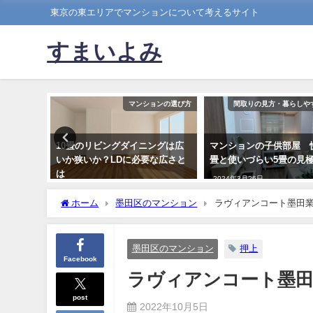
東京の東エリアでマンションについて考えるサイト
すまいよみ
替え・売却）
マンションの選び方
間取りの見方・暮らしや
宅ローン
10畳のリビングダイニングは広
マンションの子供部屋 
Ｗロー
いか狭いか？LDに必要な広さと
畳と使いづらい5畳の見
は
2024年3月26日
2018年7月15日
ホーム
墨田区のマンション
ラヴィアンコート墨田
墨田区のマンション
押上
Facebook
ラヴィアンコート墨田
post
2022年10月5日