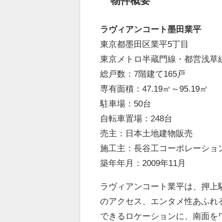
物件概要
ラヴィアンコート墨田業平
東京都墨田区業平5丁目
東京メトロ半蔵門線・都営浅草
総戸数：7階建て165戸
専有面積：47.19㎡～95.19㎡
駐車場：50台
自転車置場：248台
売主：日本土地建物販売
施工主：長谷工コーポレーショ
築年年月：2009年11月
ラヴィアンコート業平は、押上
のアクセス、エンタメ性あふれ
できるロケーションに、南面を