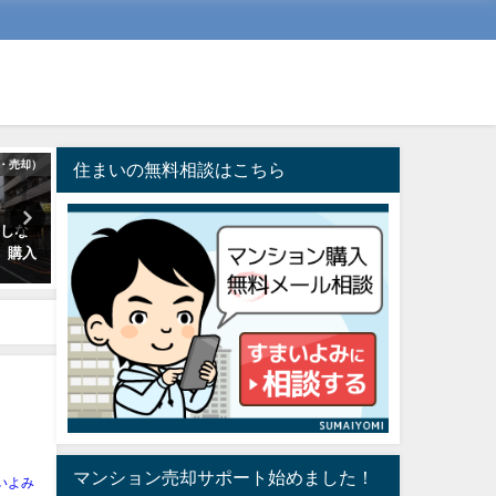
・売却）
入居までの準備・諸手続
マンション市場・中古
住まいの無料相談はこちら
悔しな
マンション購入して新居に引越
24年度江東5区、中古マン
、購入
しする際、準備しておきたい３
相場まとめ（※）
０の事
2025年10月2日
2017年8月18日
マンション売却サポート始めました！
いよみ