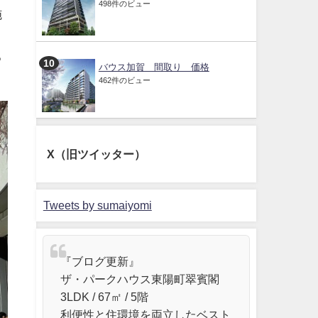
498件のビュー
施
る
バウス加賀 間取り 価格
462件のビュー
X（旧ツイッター）
Tweets by sumaiyomi
『ブログ更新』
ザ・パークハウス東陽町翠賓閣
3LDK / 67㎡ / 5階
利便性と住環境を両立したベスト