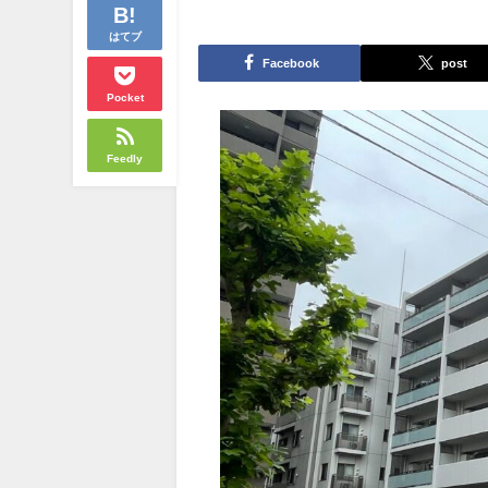
はてブ
Facebook
post
Pocket
Feedly