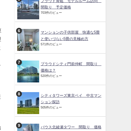
プラウド青砥 モデルルーム訪問
間取り 予定価格
703件のビュー
東
マンションの子供部屋 快適な5畳
型
と使いづらい5畳の見極め方
571件のビュー
に
プラウドシティ門前仲町 間取り
ン
価格は？
520件のビュー
シティタワーズ東京ベイ 中古マン
策
ション探訪
505件のビュー
。
バウス北綾瀬タワー 間取り 価格
錦