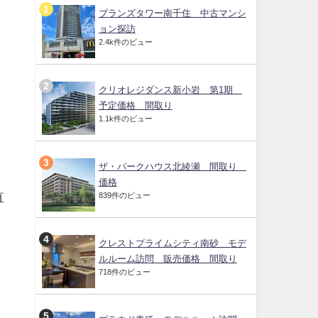
ブランズタワー南千住 中古マンシ
ョン探訪
2.4k件のビュー
クリオレジダンス新小岩 第1期
予定価格 間取り
1.1k件のビュー
ザ・パークハウス北綾瀬 間取り
」
価格
直
839件のビュー
クレストプライムシティ南砂 モデ
ルルーム訪問 販売価格 間取り
き
718件のビュー